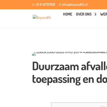
+31 6 14797616
info@beyondfit.nl
HOME
OVER ONS
WER
Duurzaam afvalle
toepassing en do