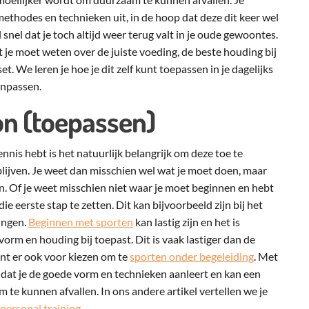
ethodes en technieken uit, in de hoop dat deze dit keer wel
snel dat je toch altijd weer terug valt in je oude gewoontes.
at je moet weten over de juiste voeding, de beste houding bij
t. We leren je hoe je dit zelf kunt toepassen in je dagelijks
anpassen.
n (toepassen)
ennis hebt is het natuurlijk belangrijk om deze toe te
blijven. Je weet dan misschien wel wat je moet doen, maar
n. Of je weet misschien niet waar je moet beginnen en hebt
ie eerste stap te zetten. Dit kan bijvoorbeeld zijn bij het
ingen.
Beginnen met sporten
kan lastig zijn en het is
e vorm en houding bij toepast. Dit is vaak lastiger dan de
unt er ook voor kiezen om te
sporten onder begeleiding
. Met
r dat je de goede vorm en technieken aanleert en kan een
te kunnen afvallen. In ons andere artikel vertellen we je
personal training
.