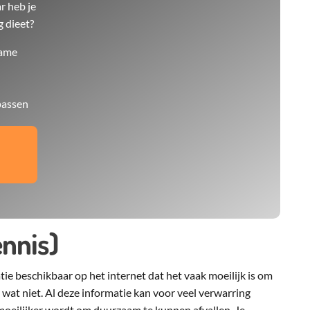
r heb je
g dieet?
zame
passen
nnis)
tie beschikbaar op het internet dat het vaak moeilijk is om
wat niet. Al deze informatie kan voor veel verwarring
moeilijker wordt om duurzaam te kunnen afvallen. Je