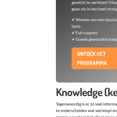
gewicht te verliezen? Maa
geen zin in een heel stren
✔ Werken aan een duur
basis
✔ Full support
✔ Goede gewoontes toe
ONTDEK HET
PROGRAMMA
Knowledge (ke
Tegenwoordig is er zo veel informa
te onderscheiden wat wel klopt en 
zorgen waardoor het alleen maar 