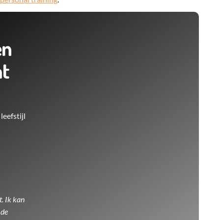
en
at
eefstijl
. Ik kan
 de