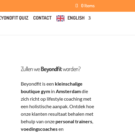
0 Items
EYONDFIT QUIZ
CONTACT
ENGLISH
Zullen we
Beyondfit
worden?
Beyondfit is een
kleinschalige
boutique gym
in
Amsterdam
die
zich richt op lifestyle coaching met
een holistische aanpak. Ontdek hoe
onze klanten resultaat behalen met
behulp van onze
personal trainers
,
voedingscoaches
en