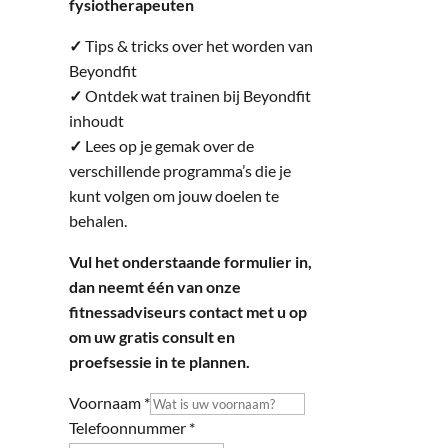
fysiotherapeuten
✓
Tips & tricks over het worden van
Beyondfit
✓
Ontdek wat trainen bij Beyondfit
inhoudt
✓
Lees op je gemak over de
verschillende programma’s die je
kunt volgen om jouw doelen te
behalen.
Vul het onderstaande formulier in,
dan neemt één van onze
fitnessadviseurs contact met u op
om uw gratis consult en
proefsessie in te plannen.
Voornaam
*
Telefoonnummer
*