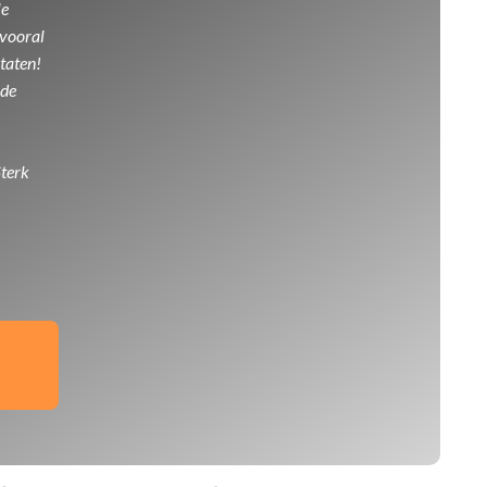
le
 vooral
taten!
 de
Sterk