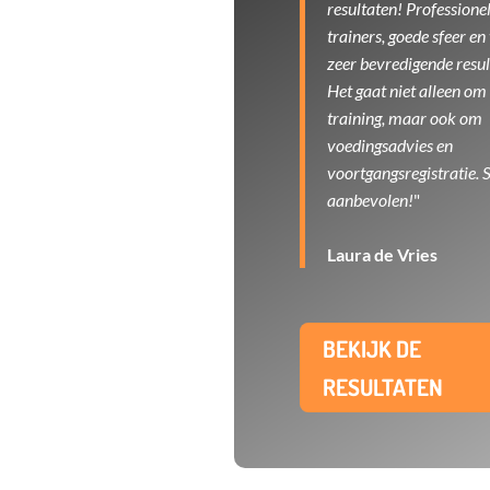
resultaten! Professione
trainers, goede sfeer en
zeer bevredigende resul
Het gaat niet alleen om
training, maar ook om
voedingsadvies en
voortgangsregistratie. 
aanbevolen!
"
Laura de Vries
BEKIJK DE
RESULTATEN