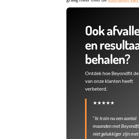
Ook afvall
en resulta
behalen?
Ontdek hoe Beyondfit de l
van onze klanten heeft
verbeterd.
★★★★★
“
Ik train nu een aantal
maanden met Beyondfit
niet gelukkiger zijn met