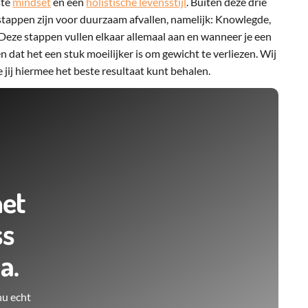
ste
mindset
en een
holistische levensstijl
. Buiten deze drie
 stappen zijn voor duurzaam afvallen, namelijk: Knowlegde,
 Deze stappen vullen elkaar allemaal aan en wanneer je een
n dat het een stuk moeilijker is om gewicht te verliezen. Wij
 jij hiermee het beste resultaat kunt behalen.
het
ss
a.
 nu echt