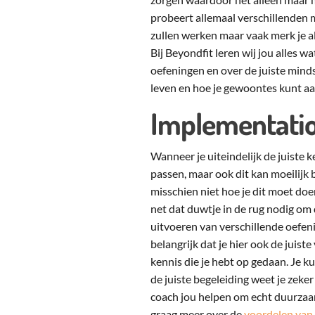
probeert allemaal verschillenden m
zullen werken maar vaak merk je al 
Bij Beyondfit leren wij jou alles w
oefeningen en over de juiste mindse
leven en hoe je gewoontes kunt a
Implementatio
Wanneer je uiteindelijk de juiste k
passen, maar ook dit kan moeilijk 
misschien niet hoe je dit moet doe
net dat duwtje in de rug nodig om d
uitvoeren van verschillende oefen
belangrijk dat je hier ook de juist
kennis die je hebt op gedaan. Je k
de juiste begeleiding weet je zeke
coach jou helpen om echt duurzaam 
graag meer over de
voordelen van 