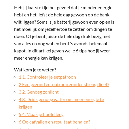
Heb jij laatste tijd het gevoel dat je minder energie
hebt en het liefst de hele dag gewoon op de bank
wilt liggen? Soms is je batterij gewoon even op en is
het moeilijk om jezelf ertoe te zetten om dingen te
doen. Of je bent juiste de hele dag druk bezig met
van alles en nog wat en bent ‘s avonds helemaal
kapot. In dit artikel geven we je 6 tips hoe jij weer
meer energie kan krijgen.
Wat kom je te weten?
1
1. Controleer je eetpatroon
2
Een gezond eetpatroon zonder streng dieet?
3
2. Genoeg zonlicht
4
3. Drink genoeg water om meer energie te
krijgen
5
4. Maak je hoofd leeg
6
Ook afvallen en resultaat behalen?