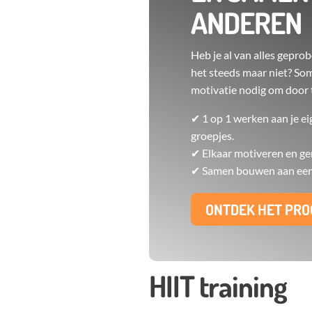
ANDEREN
Heb je al van alles gepro
het steeds maar niet? Som
motivatie nodig om door 
✔ 1 op 1 werken aan je ei
groepjes.
✔ Elkaar motiveren en ge
✔ Samen bouwen aan een 
ONTDEK HET PR
HIIT training