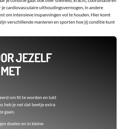
aar je conditie gaat ook over snelheid, kracht, coördinatie en
ver je cardiovasculaire uithoudingsvermogen, in andere
bent om intensieve inspanningen vol te houden. Hier komt
ijn verschillende manieren en sporten hoe jij conditie kunt
OOR JEZELF
 MET
beerd om fit te worden en lukt
s heb je net dat beetje extra
te gaan.
gen doelen en in kleine