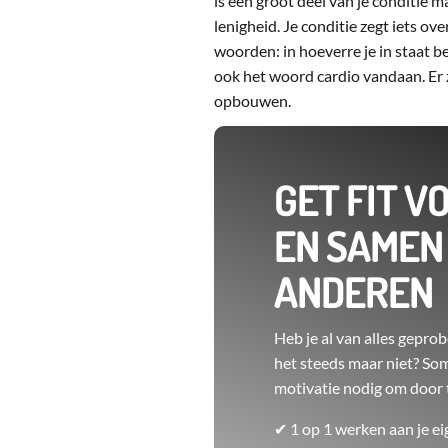
is een groot deel van je conditie m
lenigheid. Je conditie zegt iets o
woorden: in hoeverre je in staat 
ook het woord cardio vandaan. Er z
opbouwen.
GET FIT V
EN SAMEN
ANDEREN
Heb je al van alles gepro
het steeds maar niet? Som
motivatie nodig om door 
✔ 1 op 1 werken aan je ei