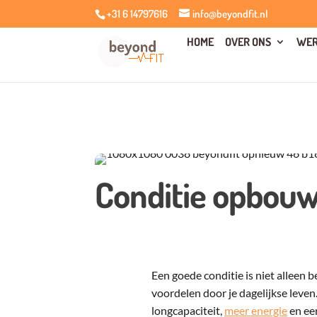
+31 6 14797616
info@beyondfit.nl
HOME
OVER ONS
WER
Conditie opbou
Een goede conditie is niet alleen 
voordelen door je dagelijkse leven
longcapaciteit,
meer energie
en ee