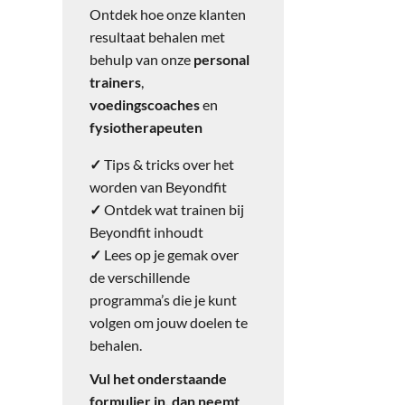
Ontdek hoe onze klanten
resultaat behalen met
behulp van onze
personal
trainers
,
voedingscoaches
en
fysiotherapeuten
✓
Tips & tricks over het
worden van Beyondfit
✓
Ontdek wat trainen bij
Beyondfit inhoudt
✓
Lees op je gemak over
de verschillende
programma’s die je kunt
volgen om jouw doelen te
behalen.
Vul het onderstaande
formulier in, dan neemt