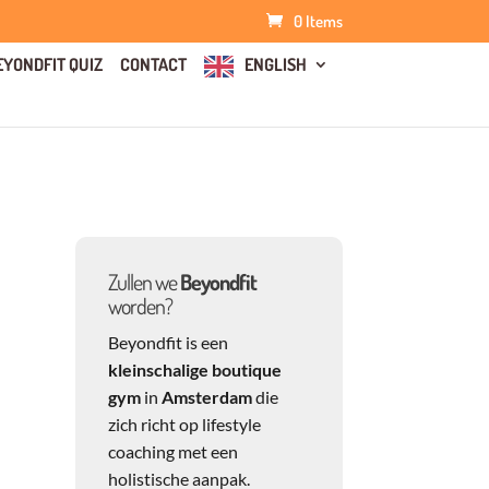
0 Items
EYONDFIT QUIZ
CONTACT
ENGLISH
Zullen we
Beyondfit
worden?
Beyondfit is een
kleinschalige boutique
gym
in
Amsterdam
die
zich richt op lifestyle
coaching met een
holistische aanpak.