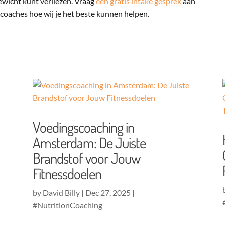
ewicht kunt verliezen. Vraag
een gratis intake gesprek
aan
coaches hoe wij je het beste kunnen helpen.
Voedingscoaching in
Amsterdam: De Juiste
Brandstof voor Jouw
Fitnessdoelen
by
David Billy
|
Dec 27, 2025
|
#NutritionCoaching