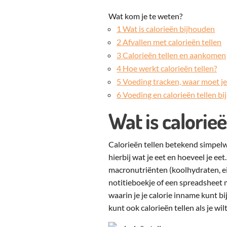
Wat kom je te weten?
1
Wat is calorieën bijhouden
2
Afvallen met calorieën tellen
3
Calorieën tellen en aankomen
4
Hoe werkt calorieën tellen?
5
Voeding tracken, waar moet je
6
Voeding en calorieën tellen bi
Wat is calorie
Calorieën tellen betekend simpelweg
hierbij wat je eet en hoeveel je eet
macronutriënten (koolhydraten, eiw
notitieboekje of een spreadsheet 
waarin je je calorie inname kunt bi
kunt ook calorieën tellen als je wi