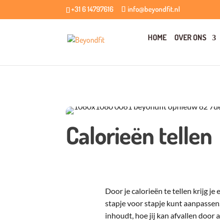
+31 6 14797616
info@beyondfit.nl
HOME
OVER ONS
Calorieën tellen
Door je calorieën te tellen krijg j
stapje voor stapje kunt aanpassen. I
inhoudt, hoe jij kan afvallen door a