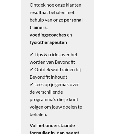
Ontdek hoe onze klanten
resultaat behalen met
behulp van onze
personal
trainers
,
voedingscoaches
en
fysiotherapeuten
✓
Tips & tricks over het
worden van Beyondfit
✓
Ontdek wat trainen bij
Beyondfit inhoudt
✓
Lees op je gemak over
de verschillende
programma’s die je kunt
volgen om jouw doelen te
behalen.
Vul het onderstaande
formulier in, dan neemt