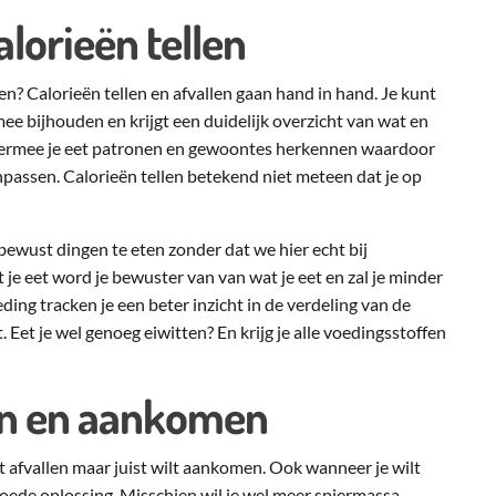
alorieën tellen
llen? Calorieën tellen en afvallen gaan hand in hand. Je kunt
ee bijhouden en krijgt een duidelijk overzicht van wat en
t hiermee je eet patronen en gewoontes herkennen waardoor
npassen. Calorieën tellen betekend niet meteen dat je op
wust dingen te eten zonder dat we hier echt bij
je eet word je bewuster van van wat je eet en zal je minder
ding tracken je een beter inzicht in de verdeling van de
. Eet je wel genoeg eiwitten? En krijg je alle voedingsstoffen
len en aankomen
lt afvallen maar juist wilt aankomen. Ook wanneer je wilt
goede oplossing. Misschien wil je wel meer spiermassa