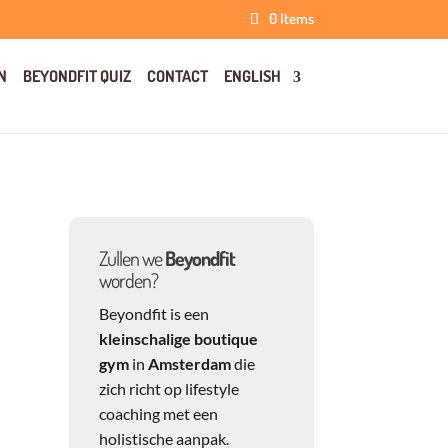
0 Items
N
BEYONDFIT QUIZ
CONTACT
ENGLISH
Zullen we
Beyondfit
worden?
Beyondfit is een
kleinschalige boutique
gym
in
Amsterdam
die
zich richt op lifestyle
coaching met een
holistische aanpak.