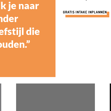
ik je naar
GRATIS INTAKE INPLANNEN
nder
fstijl die
ouden.”