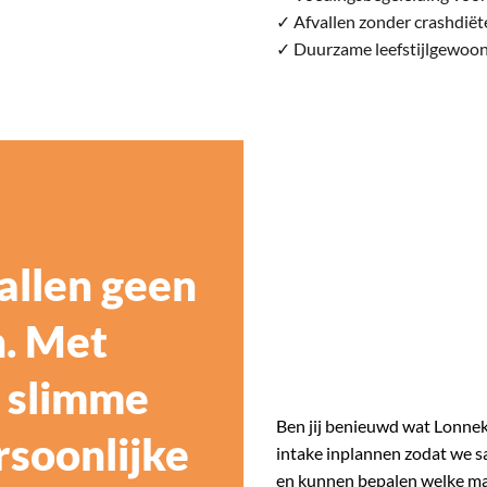
✓ Afvallen zonder crashdiët
✓ Duurzame leefstijlgewoo
vallen geen
jn. Met
, slimme
Ben jij benieuwd wat Lonnek
soonlijke
intake inplannen zodat we s
en kunnen bepalen welke mani