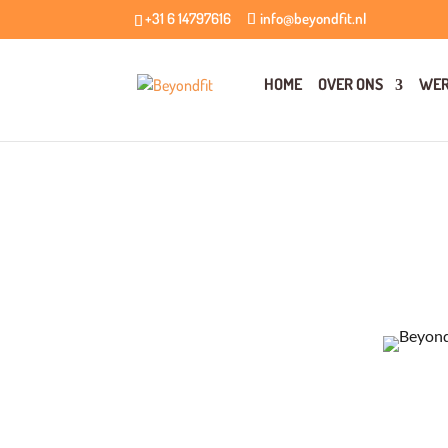
+31 6 14797616
info@beyondfit.nl
HOME
OVER ONS
WER