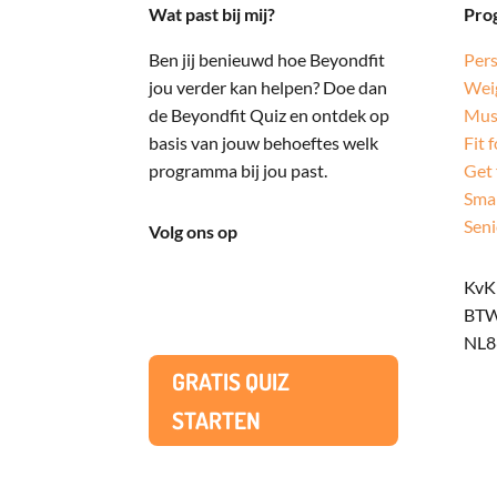
Wat past bij mij?
Pro
Ben jij benieuwd hoe Beyondfit
Pers
jou verder kan helpen? Doe dan
Weig
de Beyondfit Quiz en ontdek op
Mus
basis van jouw behoeftes welk
Fit f
programma bij jou past.
Get 
Smal
Seni
Volg ons op
KvK
BTW
NL8
GRATIS QUIZ
STARTEN