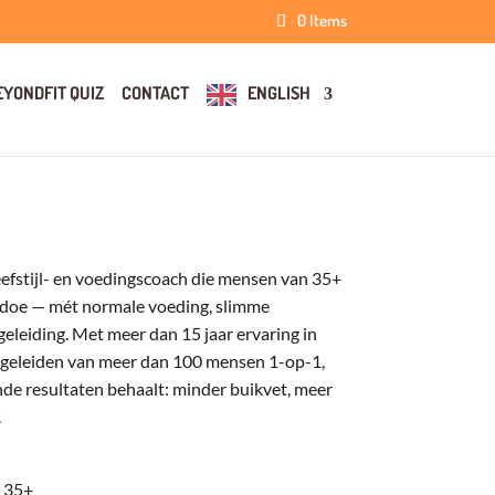
0 Items
EYONDFIT QUIZ
CONTACT
ENGLISH
eefstijl- en voedingscoach die mensen van 35+
edoe — mét normale voeding, slimme
eleiding. Met meer dan 15 jaar ervaring in
 begeleiden van meer dan 100 mensen 1-op-1,
ende resultaten behaalt: minder buikvet, meer
.
 35+