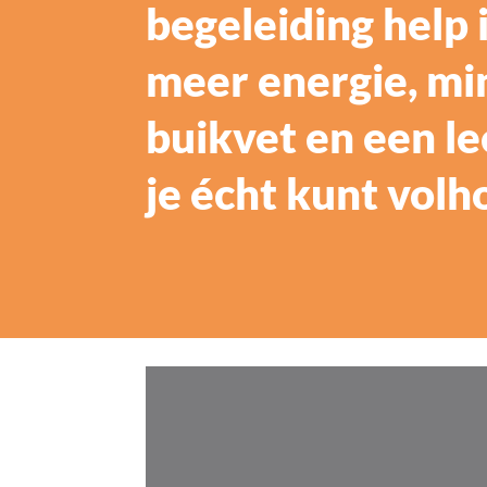
begeleiding help 
meer energie, mi
buikvet en een lee
je écht kunt volh