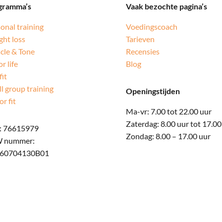
gramma’s
Vaak bezochte pagina’s
onal training
Voedingscoach
ht loss
Tarieven
cle & Tone
Recensies
or life
Blog
fit
l group training
Openingstijden
or fit
Ma-vr: 7.00 tot 22.00 uur
Zaterdag: 8.00 uur tot 17.00
: 76615979
Zondag: 8.00 – 17.00 uur
 nummer:
60704130B01