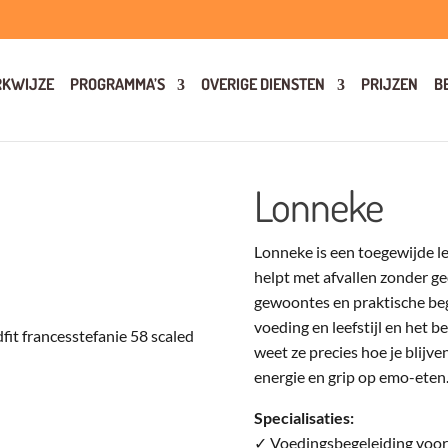
KWIJZE
PROGRAMMA’S
OVERIGE DIENSTEN
PRIJZEN
B
Lonneke
Lonneke is een toegewijde l
helpt met afvallen zonder g
gewoontes en praktische beg
voeding en leefstijl en het
weet ze precies hoe je blijv
energie en grip op emo-eten
Specialisaties:
✓ Voedingsbegeleiding voor