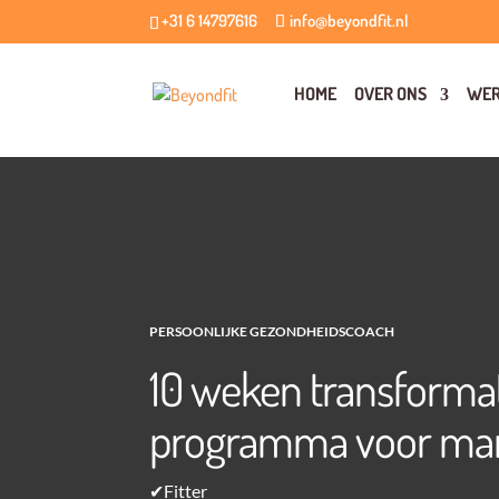
+31 6 14797616
info@beyondfit.nl
HOME
OVER ONS
WER
PERSOONLIJKE GEZONDHEIDSCOACH
10 weken transforma
programma voor ma
✔Fitter