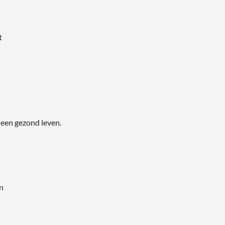
t
een gezond leven.
on