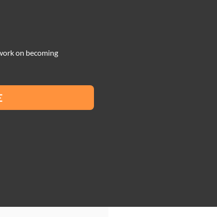
 work on becoming
E