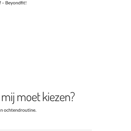
f – Beyondfit!
 mij moet kiezen?
jn ochtendroutine.