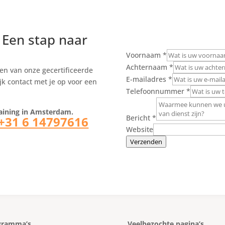
e
Een stap naar
Voornaam
*
Achternaam
*
en van onze gecertificeerde
E-mailadres
*
jk contact met je op voor een
Telefoonnummer
*
raining in Amsterdam.
Bericht
*
+31 6 14797616
Website
Verzenden
gramma’s
Veelbezochte pagina’s