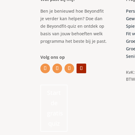
Ben je benieuwd hoe Beyondfit
Pers
je verder kan helpen? Doe dan
Gewi
de Beyondfit-quiz en ontdek op
Spie
basis van jouw behoeften welk
Fit 
programma het beste bij je past.
Groe
Groe
Seni
Volg ons op
KvK:
BTW
Start
de
gratis
quiz