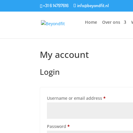
+31 6 14797616
info@beyondfit.nl
Home
Over ons
My account
Login
Required
Username or email address
*
Required
Password
*