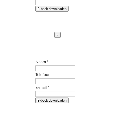
E-boek downloaden
×
Telefoon
Naam
*
Naam
E-
Telefoon
mail
E-mail
*
E-boek downloaden